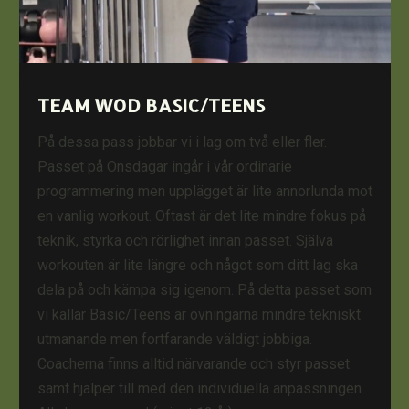
TEAM WOD BASIC/TEENS
På dessa pass jobbar vi i lag om två eller fler.
Passet på Onsdagar ingår i vår ordinarie
programmering men upplägget är lite annorlunda mot
en vanlig workout. Oftast är det lite mindre fokus på
teknik, styrka och rörlighet innan passet. Själva
workouten är lite längre och något som ditt lag ska
dela på och kämpa sig igenom. På detta passet som
vi kallar Basic/Teens är övningarna mindre tekniskt
utmanande men fortfarande väldigt jobbiga.
Coacherna finns alltid närvarande och styr passet
samt hjälper till med den individuella anpassningen.