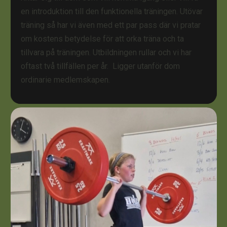
en introduktion till den funktionella träningen. Utövar
träning så har vi även med ett par pass där vi pratar
om kostens betydelse för att orka träna och ta
tillvara på träningen. Utbildningen rullar och vi har
oftast två tillfällen per år. Ligger utanför dom
ordinarie medlemskapen.