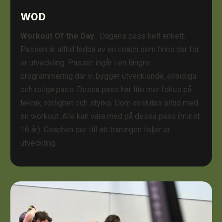
WOD
Workout Of the Day.
Dagens pass helt enkelt.
Passen är alltid ledda av en coach som finns där för
er utveckling. Passet ingår i en längre
programmering där vi bygger utvecklande, allsidiga
och roliga pass. Dessa pass har lite mer fokus på
teknik, rörlighet och styrka. Dom avslutas alltid med
en workout. Alla kan vara med på dessa pass (minst
16 år). Coachen ser till att träningen följer er
utveckling.