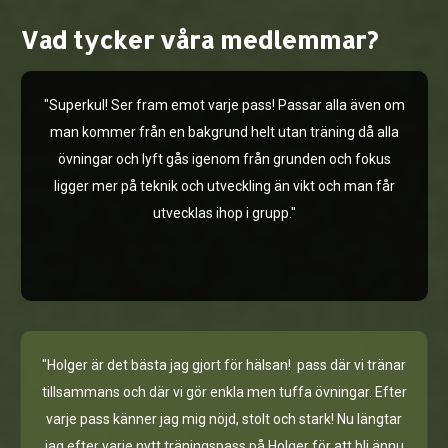
Vad tycker våra medlemmar?
"Superkul! Ser fram emot varje pass! Passar alla även om
man kommer från en bakgrund helt utan träning då alla
övningar och lyft gås igenom från grunden och fokus
ligger mer på teknik och utveckling än vikt och man får
utvecklas ihop i grupp."
"Holger är det bästa jag gjort för hälsan! pass där vi tränar
tillsammans och där vi gör enkla men tuffa övningar. Efter
varje pass känner jag mig nöjd, stolt och stark! Nu längtar
jag efter varje nytt träningspass på Holger för att bli ännu