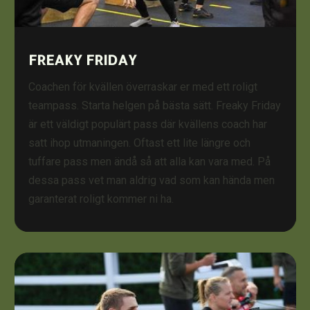
FREAKY FRIDAY
Coachen för kvällen överraskar er med ett roligt
teampass. Starta helgen på bästa sätt. Freaky Friday
är ett väldigt populärt pass där kvällens coach har
satt ihop utmaningen. Oftast ett lite längre och
tuffare pass men ändå så att alla kan vara med. På
dessa pass vet man aldrig vad som kan hända men
garanterat roligt kommer ni ha.