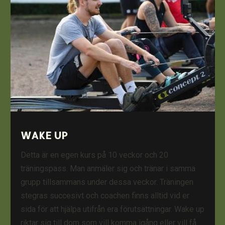
WAKE UP
Detta är en egen kurs på 10 veckor och 20
träningspass. Man anmäler sig och tränar i samma
grupp tillsammans under dessa veckor. Träningen
stegras succesivt och coachen finns alltid vid er
sida för att hjälpa utifrån era förutsättningar. Wake up
riktar sig till dom som vill komma igång eller vill få