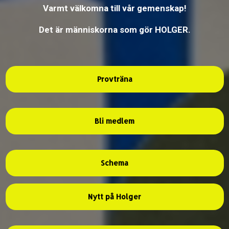
Varmt välkomna till vår gemenskap!
Det är människorna som gör HOLGER.
Provträna
Bli medlem
Schema
Nytt på Holger