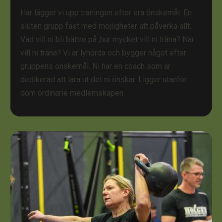
Här lägger vi upp träningen efter era önskemål. En
sluten grupp fast med möjligheter att påverka allt.
Vad vill ni bli bättre på ,hur mycket vill ni träna? När
vill ni träna? Vi är lyhörda och bygger något efter
gruppens önskemål. Ni har en coach som är
dedikerad att lära ut det ni önskar. Ligger utanför
dom ordinarie medlemskapen.