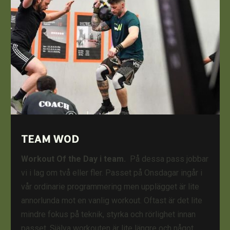
TEAM WOD
Workout Of the Day i team.
På dessa pass jobbar
vi i lag om två eller fler. Passet på Onsdagar ingår i
vår ordinarie programmering men upplägget är lite
annorlunda mot en vanlig workout. Oftast är det lite
mindre fokus på teknik, styrka och rörlighet innan
passet. Själva workouten är lite längre och något